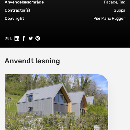
Anvendelsesområde
Facade, Tag
Contractor(s)
Suppa
Copyright
Pier Mario Ruggeri
Del på Linkedin
Del på Facebook
Share on Twitter
Share on Pinterest
DEL
Anvendt løsning