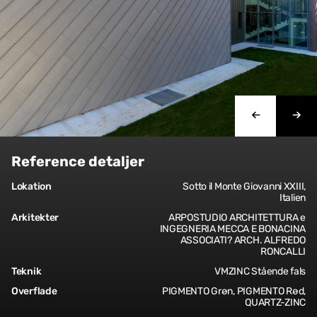
Reference detaljer
Lokation
Sotto il Monte Giovanni XXIII,
Italien
Arkitekter
ARPOSTUDIO ARCHITETTURA e
INGEGNERIA MECCA E BONACINA
ASSOCIATI? ARCH. ALFREDO
RONCALLI
Teknik
VMZINC Stående fals
Overflade
PIGMENTO Grøn, PIGMENTO Rød,
QUARTZ-ZINC