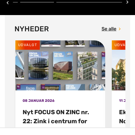
NYHEDER
Se alle
UDVALGT
UDVALGT
08 JANUAR 2026
11 JUNI
Nyt FOCUS ON ZINC nr.
Ekskl
22: Zink i centrum for
Nord
kreativitet
VM Buil