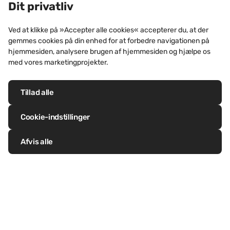
Dit privatliv
Scandin
Zink markerer sig i stigende grad
distrib
som et materiale, der inspirerer og
Ved at klikke på »Accepter alle cookies« accepterer du, at der
produkt
driver innovation. Oplev vores nye
gemmes cookies på din enhed for at forbedre navigationen på
hjemmesiden, analysere brugen af hjemmesiden og hjælpe os
magasin, skabt til arkitekter, der
med vores marketingprojekter.
søger modige projekter og
Læs mere
Læs m
skræddersyede løsninger.
Tillad alle
Cookie-indstillinger
Afvis alle
Følg os på Linkedin
Følg os på Facebook
Follow us on Twitter
Follow us on Pinterest
Følg os på Instragram
Visit our Youtube channel
Materialet zink