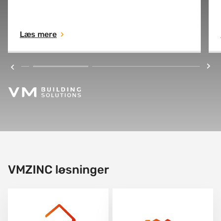
patinerer og bare bliver smukkere med årene.
Læs mere
VMZINC løsninger