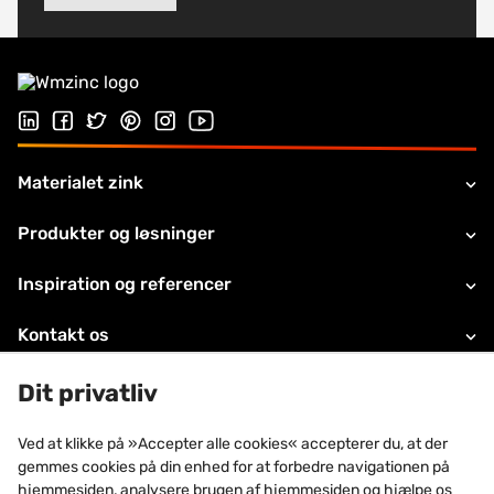
Følg os på Linkedin
Følg os på Facebook
Follow us on Twitter
Follow us on Pinterest
Følg os på Instragram
Visit our Youtube channel
Materialet zink
Produkter og løsninger
Inspiration og referencer
Kontakt os
Juridiske oplysninger
Dit privatliv
Teknisk support
Ved at klikke på »Accepter alle cookies« accepterer du, at der
gemmes cookies på din enhed for at forbedre navigationen på
Om VMZINC
hjemmesiden, analysere brugen af hjemmesiden og hjælpe os