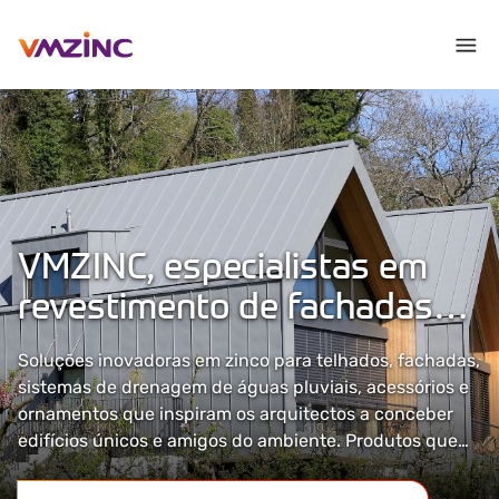
VMZINC, especialistas em
revestimento de fachadas
de edifícios
Soluções inovadoras em zinco para telhados, fachadas,
sistemas de drenagem de águas pluviais, acessórios e
ornamentos que inspiram os arquitectos a conceber
edifícios únicos e amigos do ambiente. Produtos que
tornam o trabalho dos instaladores mais fácil.