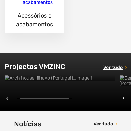
Acessórios e
ALOJAMENTO INDIVIDUAL
acabamentos
09 DEZEMBRO 2021
Arch house, Ilhavo
(Portugal)
Explorar este projecto
Projectos VMZINC
Ver tudo
Notícias
Ver tudo