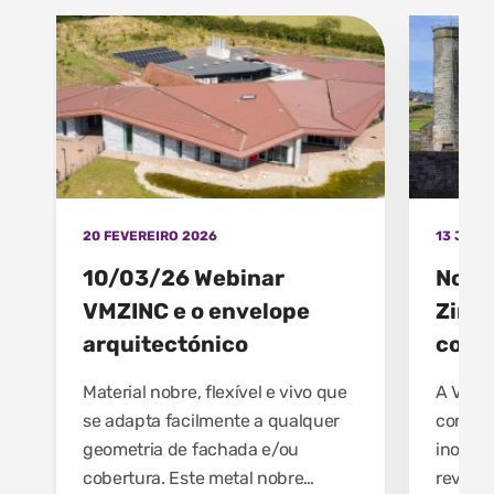
20 FEVEREIRO 2026
13 JANE
10/03/26 Webinar
Nova 
VMZINC e o envelope
Zinc
arquitectónico
coraç
Material nobre, flexível e vivo que
A VMZI
se adapta facilmente a qualquer
como um
geometria de fachada e/ou
inova.
cobertura. Este metal nobre
revista