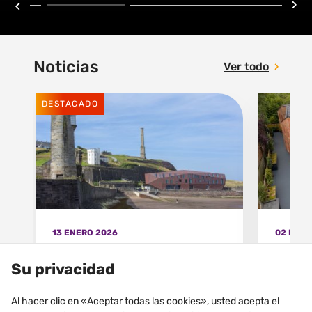
Noticias
Ver todo
DESTACADO
13 ENERO 2026
02 DICI
Nueva revista Focus on
02/12 Webinar VMZ
Su privacidad
Zinc #22: VMZINC en el
la en
corazón de la
arqu
Al hacer clic en «Aceptar todas las cookies», usted acepta el