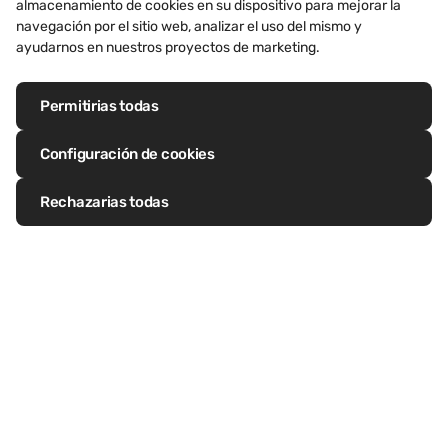
almacenamiento de cookies en su dispositivo para mejorar la
creatividad
VMZINC se está consolidando
Materia
navegación por el sitio web, analizar el uso del mismo y
ayudarnos en nuestros proyectos de marketing.
como un material que inspira e
se adap
innova. Descubra nuestra nueva
geomet
revista, diseñada para arquitectos
cubiert
Permitirias todas
que buscan proyectos audaces y
mejora 
Configuración de cookies
Más información
Más in
soluciones a medida.
gracias
protec
Rechazarias todas
gran du
manten
multipl
permite
creativ
Síguenos en LinkedIn
Síguenos en Facebook
Síganos en Twitter
Síguenos en Pinterest
Síguenos en Instagram
Visita nuestro canal de Youtube
Zinc, una solución sostenible