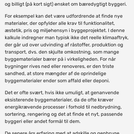
og billigt (på kort sigt) ønsket om bæredygtigt byggeri.
For eksempel kan det være udfordrende at finde nye
materialer, der opfylder alle krav til funktionalitet,
æstetik, pris og miljøhensyn i byggeprojektet. I denne
kalkule indregner man typisk ikke det reelle klimaaftryk,
der går ud over udvinding af råstoffer, produktion og
transport, dvs. den skjulte omkostning, som mange
byggematerialer bærer på i virkeligheden. For når
bygninger rives ned eller renoveres, er den triste
sandhed, at store mængder af de oprindelige
byggematerialer ender som affald eller deponi.
Det er ofte svært, hvis ikke umuligt, at genanvende
eksisterende byggematerialer, da de ofte kræver
energikrævende processer i forhold til nedbrydning,
sortering, rengøring og det at finde et nyt, passende
byggeri eller andet formål til dem.
De senere års erfaring med at adskille og genbruge