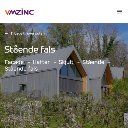
Tilbage til oversigten
Stående fals
Facade
Hafter
Skjult
Stående
Stående fals