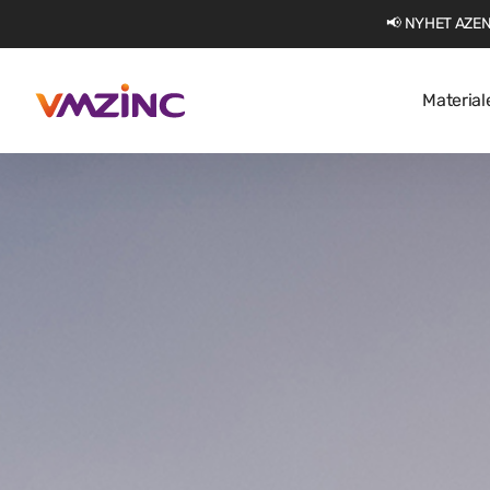
📢 NYHET AZEN
Material