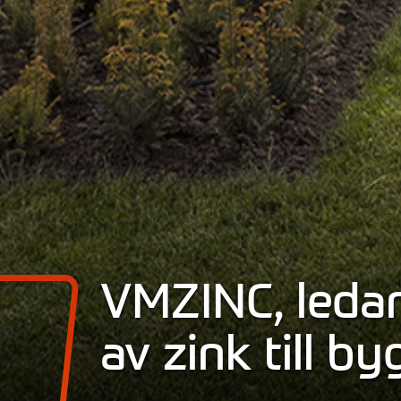
VMZINC, ledan
av zink till 