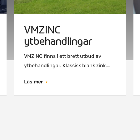
VMZINC
ytbehandlingar
VMZINC finns i ett brett utbud av
ytbehandlingar. Klassisk blank zink,
grå och svart patinerad och Pigmento i
Läs mer
en mängd olika färger. Se dem här