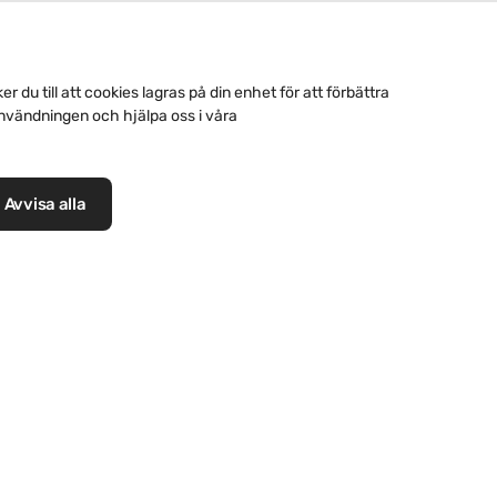
VMZINC løsninger
 du till att cookies lagras på din enhet för att förbättra
vändningen och hjälpa oss i våra
Avvisa alla
ak
Zinktakrännor
Orn