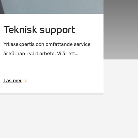
Teknisk support
Yrkesexpertis och omfattande service
är kärnan i vårt arbete. Vi är ett
dedikerat team av tekniker, säljare och
administratörer. Vi står till förfogande
Läs mer
med inspiration, hjälp under
designfasen och teknisk support.