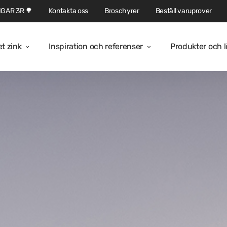
GAR 3R 🌳
Kontakta oss
Broschyrer
Beställ varuprover
et zink
Inspiration och referenser
Produkter och 