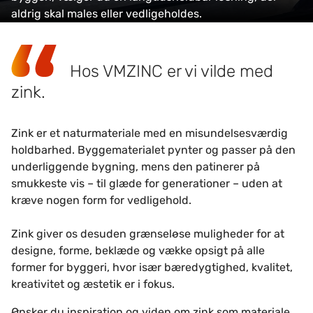
aldrig skal males eller vedligeholdes.
Hos VMZINC er vi vilde med
zink.
Zink er et naturmateriale med en misundelsesværdig
holdbarhed. Byggematerialet pynter og passer på den
underliggende bygning, mens den patinerer på
smukkeste vis – til glæde for generationer – uden at
kræve nogen form for vedligehold.
Zink giver os desuden grænseløse muligheder for at
designe, forme, beklæde og vække opsigt på alle
former for byggeri, hvor især bæredygtighed, kvalitet,
kreativitet og æstetik er i fokus.
Ønsker du inspiration og viden om zink som materiale