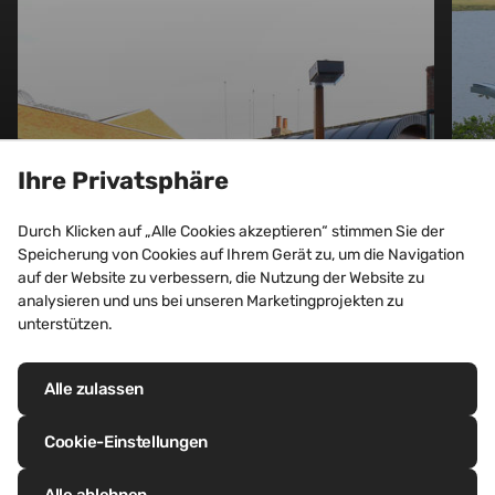
Ihre Privatsphäre
BÜRO- UND GESCHÄFTSGEBÄUDE,
EINKAUFSZENTREN, HOTELS
Durch Klicken auf „Alle Cookies akzeptieren“ stimmen Sie der
Bull Pub, Berkshire
Speicherung von Cookies auf Ihrem Gerät zu, um die Navigation
auf der Website zu verbessern, die Nutzung der Website zu
(Vereinigtes Königreich)
analysieren und uns bei unseren Marketingprojekten zu
unterstützen.
Entdecken Sie dieses Projekt
Alle zulassen
Cookie-Einstellungen
Alle ablehnen