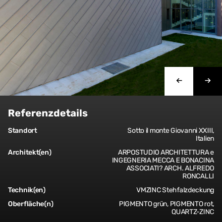
Referenzdetails
Standort
Sotto il monte Giovanni XXIII,
Italien
Architekt(en)
ARPOSTUDIO ARCHITETTURA e
INGEGNERIA MECCA E BONACINA
ASSOCIATI? ARCH. ALFREDO
RONCALLI
Technik(en)
VMZINC Stehfalzdeckung
Oberfläche(n)
PIGMENTO grün, PIGMENTO rot,
QUARTZ-ZINC