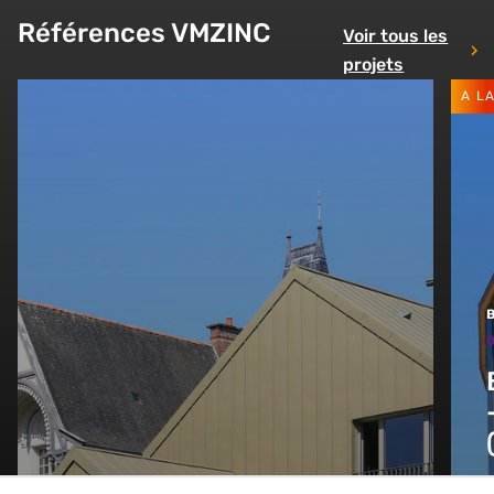
Références VMZINC
Voir tous les
projets
A L
0