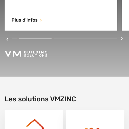
conservant les performances techniques de
l'AZENGAR original. Avec une empreinte
Plus d'infos
carbone de seulement 0,70 kg de CO2 par kg
de zinc (base EPD-VMZ-20250162-IBA1-EN),
AZENGAR 3R établit une nouvelle norme
dans l'industrie.
Les solutions VMZINC