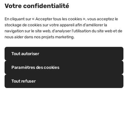
Votre confidentialité
BÂTIMENTS COMMERCIAUX
P
04 JANVIER 2022
En cliquant sur « Accepter tous les cookies », vous acceptez le
r
stockage de cookies sur votre appareil afin d'améliorer la
Bureaux, Rennes (France)
l
navigation sur le site web, d'analyser l'utilisation du site web et de
nous aider dans nos projets marketing.
Découvrez ce projet
Tout autoriser
Paramètres des cookies
Tout refuser
Suivez-nous sur LinkedIn
Suivez-nous sur Facebook
Follow us on Twitter
Suivez-nous sur Pinterest
Suivez-nous sur Instagram
Visiter notre chaîne Youtube
Construction durable