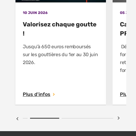
10 JUIN 2026
05 JUIN
Valorisez chaque goutte
Cata
!
PRO-
Jusqu'à 650 euros remboursés
Découv
sur les gouttières du 1er au 30 juin
format
2026.
retrou
formati
sur ma
dans de
chantie
Plus d'infos
Plus d