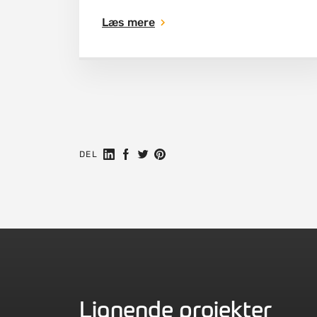
Læs mere
Del på Linkedin
Del på Facebook
Share on Twitter
Share on Pinterest
DEL
Lignende projekter