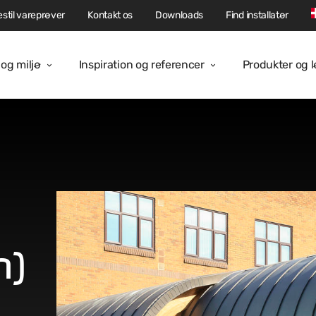
stil vareprøver
Kontakt os
Downloads
Find installatør
og miljø
Inspiration og referencer
Produkter og 
n)