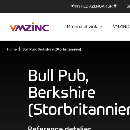
📢 NYHED AZENGAR 3R 🌳
Be
Materialet zink
VMZINC 
Home
Bull Pub, Berkshire (Storbritannien)
Bull Pub,
Berkshire
(Storbritannie
Reference detaljer