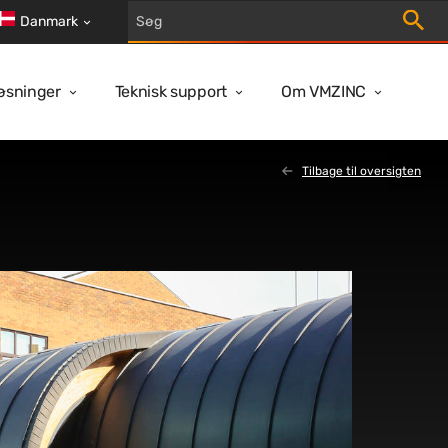
Start s
Danmark
løsninger
Teknisk support
Om VMZINC
Tilbage til oversigten