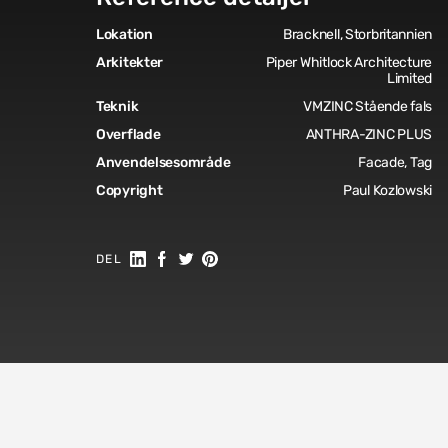
Lokation
Bracknell, Storbritannien
Arkitekter
Piper Whitlock Architecture
Limited
Teknik
VMZINC Stående fals
Overflade
ANTHRA-ZINC PLUS
Anvendelsesområde
Facade, Tag
Copyright
Paul Kozlowski
Del på Linkedin
Del på Facebook
Share on Twitter
Share on Pinterest
DEL