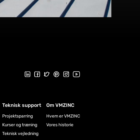
Følg os på Linkedin
Følg os på Facebook
Follow us on Twitter
Follow us on Pinterest
Følg os på Instragram
Visit our Youtube channel
Teknisk support
Om VMZINC
Projektsparring
Hvem er VMZINC
Kurser og træning
Vores historie
Teknisk vejledning