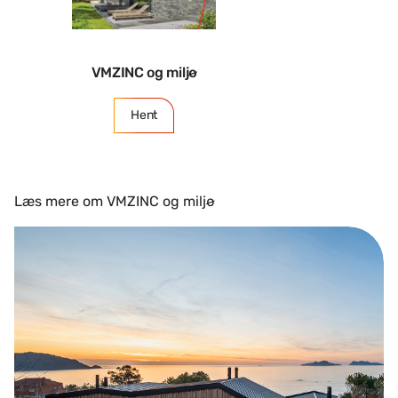
VMZINC og miljø
Hent
Læs mere om VMZINC og miljø
VMZINC EPD'er