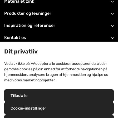
Materialet zink
Produkter og løsninger
Inspiration og referencer
Kontakt os
Juridiske oplysninger
Dit privatliv
Teknisk support
Ved at klikke på »Accepter alle cookies« accepterer du, at der
gemmes cookies på din enhed for at forbedre navigationen på
Om VMZINC
hjemmesiden, analysere brugen af hjemmesiden og hjælpe os
med vores marketingprojekter.
Tillad alle
Visuelle varemærker: VM Building Solutions®, VMZINC®, QUARTZ-ZINC®,
ANTHRA-ZINC®, PIGMENTO®, AZENGAR®, ADEKA®, PRO-ZINC®,
Cookie-indstillinger
MOZAIK®