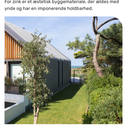
For zink er et æstetisk byggemateriale, der ældes med
ynde og har en imponerende holdbarhed.