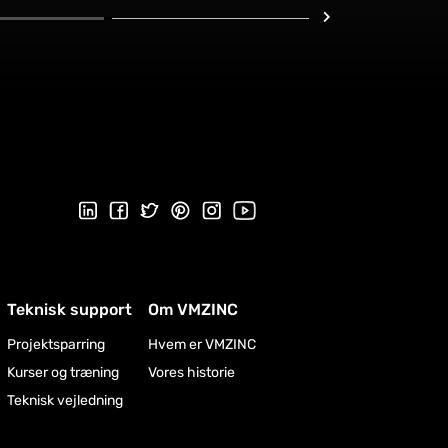
Følg os på Linkedin
Følg os på Facebook
Follow us on Twitter
Follow us on Pinterest
Følg os på Instragram
Visit our Youtube channel
Teknisk support
Om VMZINC
Projektsparring
Hvem er VMZINC
Kurser og træning
Vores historie
Teknisk vejledning