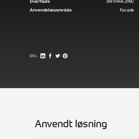
Overflade
ANTHRA-ZINC
Anvendelsesområde
Facade
Del på Linkedin
Del på Facebook
Share on Twitter
Share on Pinterest
DEL
Anvendt løsning