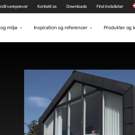
stil vareprøver
Kontakt os
Downloads
Find installatør
og miljø
Inspiration og referencer
Produkter og 