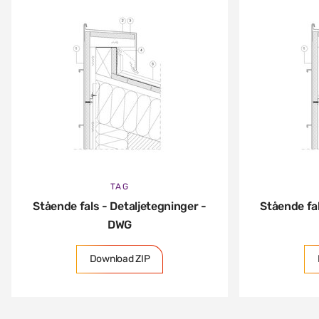
TAG
Stående fals - Detaljetegninger -
Stående fal
DWG
Download ZIP