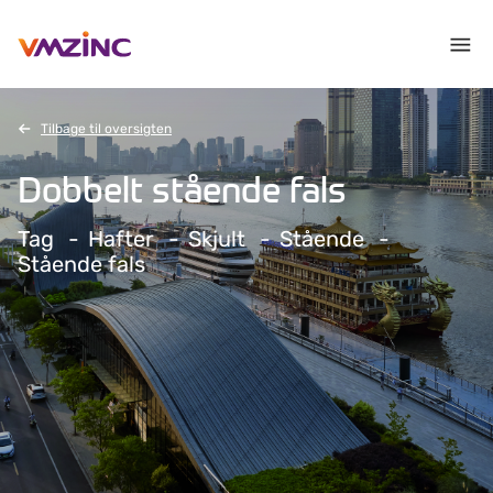
Tilbage til oversigten
Dobbelt stående fals
Tag
Hafter
Skjult
Stående
Stående fals