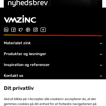
nyhedsbrev
Følg os på Linkedin
Følg os på Facebook
Follow us on Twitter
Follow us on Pinterest
Følg os på Instragram
Visit our Youtube channel
Materialet zink
Produkter og løsninger
Inspiration og referencer
Kontakt os
Juridiske oplysninger
Dit privatliv
Teknisk support
Ved at klikke på »Accepter alle cookies« accepterer du, at der
gemmes cookies på din enhed for at forbedre navigationen på