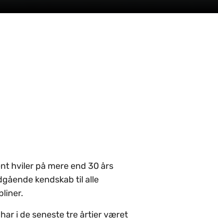
 hviler på mere end 30 års
dgående kendskab til alle
liner.
ar i de seneste tre årtier været