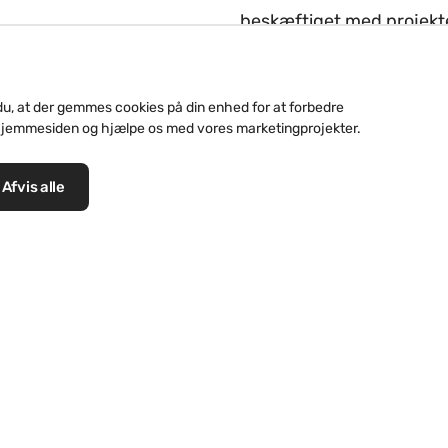
beskæftiget med projekte
mange spændende byggep
Vi har løst et væld af be
du, at der gemmes cookies på din enhed for at forbedre
bygninger, stationsbygni
hjemmesiden og hjælpe os med vores marketingprojekter.
små ejendomme, overalt, 
særlige kompetencer som
Afvis alle
Ingen opgave har været for
Ledelsen såvel som medarb
fremtiden fokusere på kva
Vi er markedsledende, b
og stolte håndværkstradi
Vores dygtige medarbejder
dem, der dagligt er med 