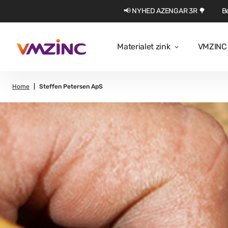
📢 NYHED AZENGAR 3R 🌳
Be
Materialet zink
VMZINC 
Home
Steffen Petersen ApS