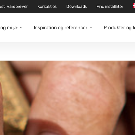
stil vareprøver
Kontakt os
Downloads
Find installatør
og miljø
Inspiration og referencer
Produkter og 