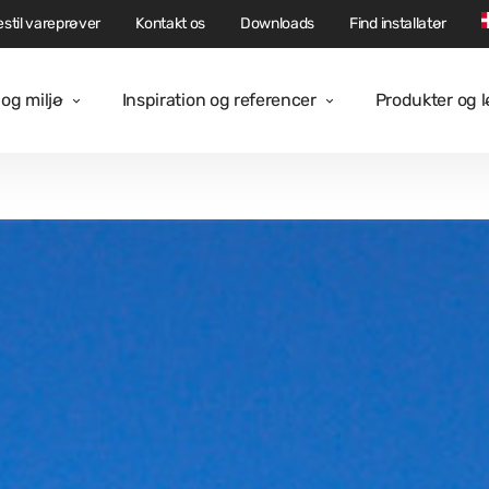
stil vareprøver
Kontakt os
Downloads
Find installatør
og miljø
Inspiration og referencer
Produkter og 