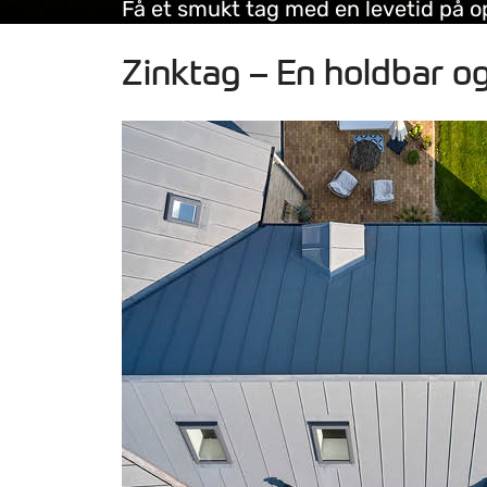
Få et smukt tag med en levetid på op 
Zinktag – En holdbar og