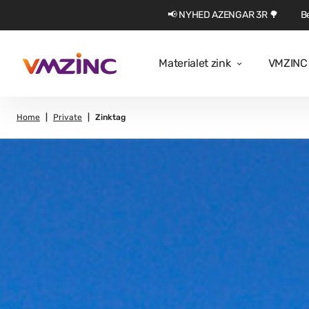
📢 NYHED AZENGAR 3R 🌳
Be
Materialet zink
VMZINC 
Home
Private
Zinktag