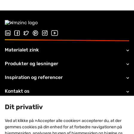
Følg os på Linkedin
Følg os på Facebook
Follow us on Twitter
Follow us on Pinterest
Følg os på Instragram
Visit our Youtube channel
Materialet zink
Produkter og løsninger
Inspiration og referencer
Kontakt os
Juridiske oplysninger
Dit privatliv
Teknisk support
Ved at klikke på »Accepter alle cookies« accepterer du, at der
gemmes cookies på din enhed for at forbedre navigationen på
Om VMZINC
hjemmesiden, analysere brugen af hjemmesiden og hjælpe os