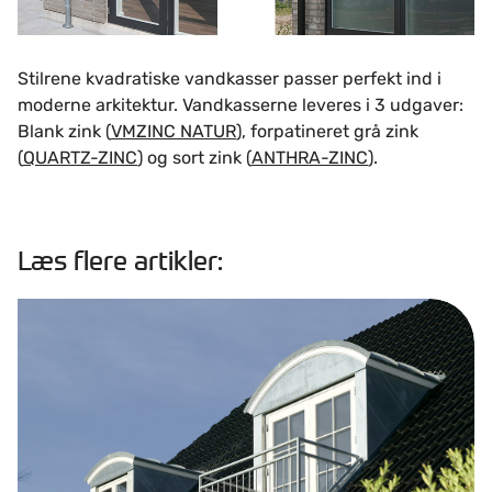
Stilrene kvadratiske vandkasser passer perfekt ind i
moderne arkitektur. Vandkasserne leveres i 3 udgaver:
Blank zink (
VMZINC NATUR
), forpatineret grå zink
(
QUARTZ-ZINC
) og sort zink (
ANTHRA-ZINC
).
Læs flere artikler:
Kviste - få mere lys og rum