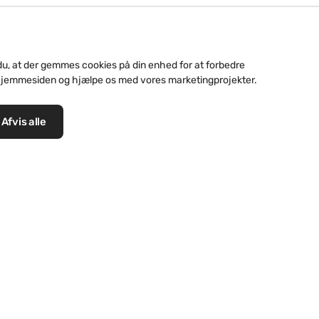
Finn Vindahl Andersen V
installatør og løser samti
såsom etablering og repa
du, at der gemmes cookies på din enhed for at forbedre
hjemmesiden og hjælpe os med vores marketingprojekter.
reparation og etablering 
reparation af kviste samt 
Afvis alle
naturligvis medlemmer af
der er din sikkerhed for 
private, det offentlige o
Nordsjælland og Storkø