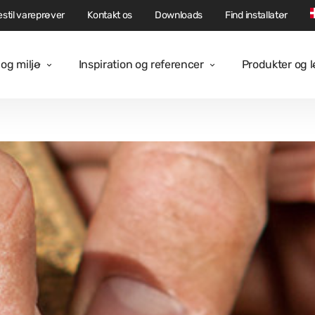
stil vareprøver
Kontakt os
Downloads
Find installatør
og miljø
Inspiration og referencer
Produkter og 