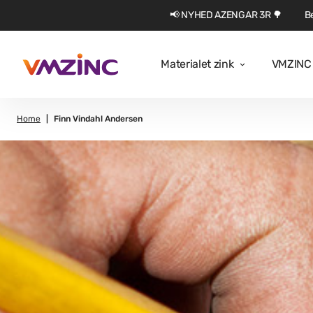
📢 NYHED AZENGAR 3R 🌳
Be
Materialet zink
VMZINC 
Home
Finn Vindahl Andersen