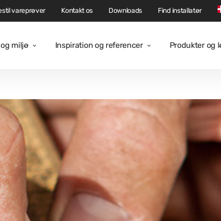
stil vareprøver
Kontakt os
Downloads
Find installatør
og miljø
Inspiration og referencer
Produkter og 