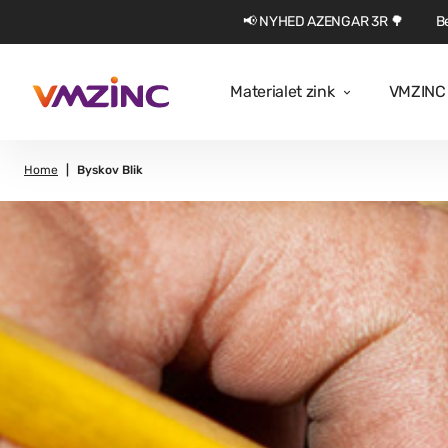
📢 NYHED AZENGAR 3R 🌳
Be
Materialet zink
VMZINC 
Home
Byskov Blik