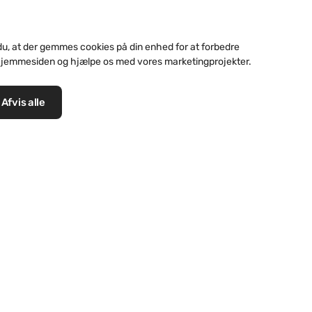
du, at der gemmes cookies på din enhed for at forbedre
hjemmesiden og hjælpe os med vores marketingprojekter.
Hos Byskov Blik & Profil udfører vi blikkenslagera
med beklædning, tagrender, skotrender, inddæk
Afvis alle
meget andet. Ja, kort sagt alt indenfor blikkens
iration og referencer
Kontakt os
Juridiske oplysninger