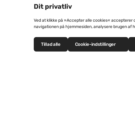
Dit privatliv
Ved at klikke på »Accepter alle cookies« accepterer 
navigationen på hjemmesiden, analysere brugen af 
Tillad alle
Cookie-indstillinger
Materialet zink
Produkter og løsninger
Insp