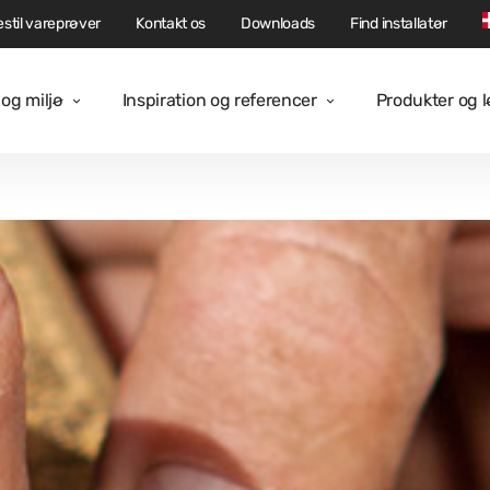
stil vareprøver
Kontakt os
Downloads
Find installatør
og miljø
Inspiration og referencer
Produkter og 