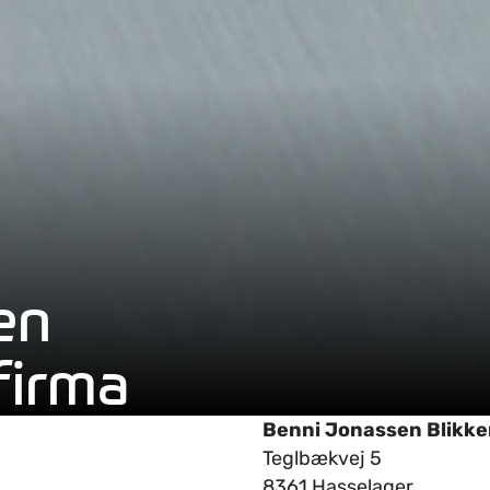
en
firma
Benni Jonassen Blikke
Teglbækvej 5
8361 Hasselager