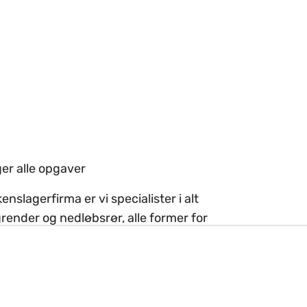
ger alle opgaver
nslagerfirma er vi specialister i alt
render og nedløbsrør, alle former for
g ved skorstene og arbejde på
kkenslager, løst alle former for opgaver i
minium. Vores erfaring kan spare dig for