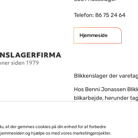
Telefon: 86 75 24 64
Hjemmeside
Blikkenslager der vareta
Hos Benni Jonassen Blikke
blikarbejde, herunder tag
beklædninger, inddæknin
skifertage.
du, at der gemmes cookies på din enhed for at forbedre
Siden 1979 har vi, som bli
hjemmesiden og hjælpe os med vores marketingprojekter.
zink, kobber, stål og alu