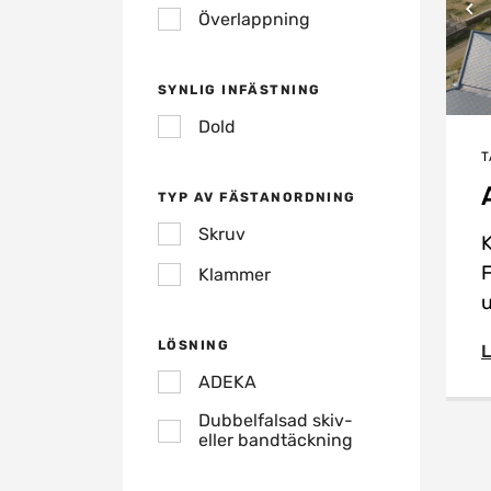
Överlappning
SYNLIG INFÄSTNING
Dold
T
TYP AV FÄSTANORDNING
Skruv
K
F
Klammer
u
LÖSNING
L
ADEKA
Dubbelfalsad skiv-
eller bandtäckning