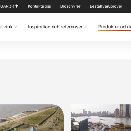
GAR 3R 🌳
Kontakta oss
Broschyrer
Beställ varuprover
et zink
Inspiration och referenser
Produkter och 