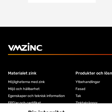
Materialet zink
Produkter och lös
Möjligheterna med zink
Ytbehandlingar
Miljö och hållbarhet
Fasad
Egenskaper och teknisk information
Tak
EPD'er och certifikat
Zinktakrännor
Ornament