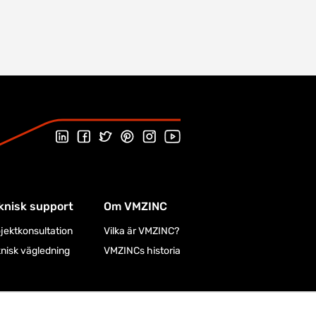
Följ oss på LinkedIn
Följ oss på Facebook
Följ oss på Twitter
Follow us on Pinterest
Följ oss på Instagram
Besök vår Youtube-kanal
knisk support
Om VMZINC
jektkonsultation
Vilka är VMZINC?
nisk vägledning
VMZINCs historia