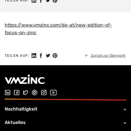
Auf LinkedIn teilen
Auf Facebook teilen
Auf Twitter teilen
Auf Pinterest teilen
TEILEN AUF:
https://www.vmzinc.com/de-at/new-edition-of-
focus-on-zinc
Auf LinkedIn teilen
Auf Facebook teilen
Auf Twitter teilen
Auf Pinterest teilen
TEILEN AUF:
Zurück zur Übersicht
Folgen Sie uns auf LinkedIn
Folgen Sie uns auf Facebook
Folgen Sie uns auf Twitter
Folgen Sie uns auf Pinterest
Folgen Sie uns auf Instagram
Besuchen Sie unseren Youtube Kana
Nachhaltigkeit
Aktuelles