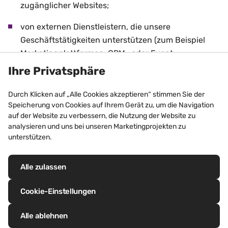
zugänglicher Websites;
von externen Dienstleistern, die unsere
Geschäftstätigkeiten unterstützen (zum Beispiel
Marketingplattformen, CRM- oder Event-
Management-Systeme);
Ihre Privatsphäre
von Partnern zur Datenanreicherung, wie
Durch Klicken auf „Alle Cookies akzeptieren“ stimmen Sie der
beispielsweise Bizzy, mit denen wir
Speicherung von Cookies auf Ihrem Gerät zu, um die Navigation
zusammenarbeiten, um berufliche Kontaktdaten
auf der Website zu verbessern, die Nutzung der Website zu
analysieren und uns bei unseren Marketingprojekten zu
von Geschäftskunden, Architekten oder anderen
unterstützen.
Fachleuten der Baubranche zu ergänzen oder zu
aktualisieren.
Alle zulassen
Soweit anwendbar, handeln diese Partner als
eigenständige Verantwortliche im Sinne der DSGVO,
Cookie-Einstellungen
und für die von ihnen durchgeführten
Verarbeitungsvorgänge gelten ihre eigenen
Alle ablehnen
Datenschutzerklärungen.