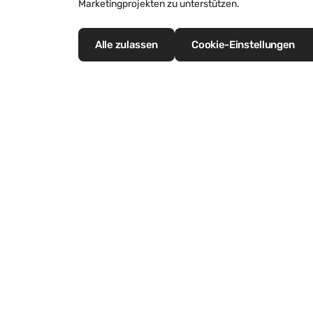
Marketingprojekten zu unterstützen.
Alle zulassen
Cookie-Einstellungen
Nachhaltigkeit
Aktuelles
Ressourcen
Nachrichten
Werkstoff Zink
Blog
Zink und das Leben
Newsletteranmeldung