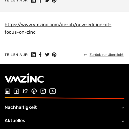
Auf LinkedIn teilen
Auf Facebook teilen
Auf Twitter teilen
Auf Pinterest teilen
TEILEN AUF:
https://www.vmzinc.com/de-ch/new-edition-of-
focus-on-zinc
Auf LinkedIn teilen
Auf Facebook teilen
Auf Twitter teilen
Auf Pinterest teilen
TEILEN AUF:
Zurück zur Übersicht
Folgen Sie uns auf LinkedIn
Folgen Sie uns auf Facebook
Folgen Sie uns auf Twitter
Folgen Sie uns auf Pinterest
Folgen Sie uns auf Instagram
Besuchen Sie unseren Youtube Kana
Nachhaltigkeit
Aktuelles