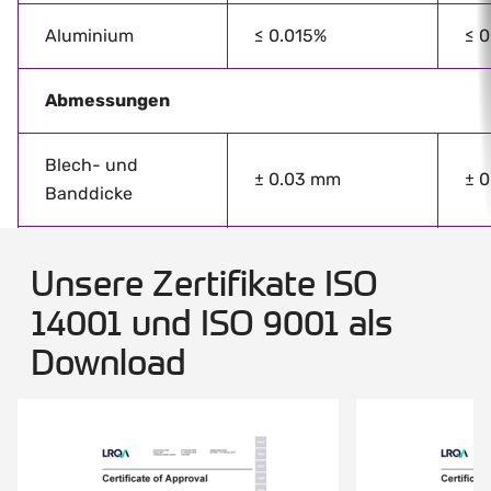
Aluminium
≤ 0.015%
≤ 
Abmessungen
Blech- und
± 0.03 mm
± 
Banddicke
Blech- und
Unsere Zertifikate ISO
+ 2 / 0 mm
+ 
Bandbreite
14001 und ISO 9001 als
Download
Blechlänge
+ 5 / 0 mm
+ 
Säbelformigkeit
≤ 1.5 mm/m
≤ 
≤ 2 mm und omega