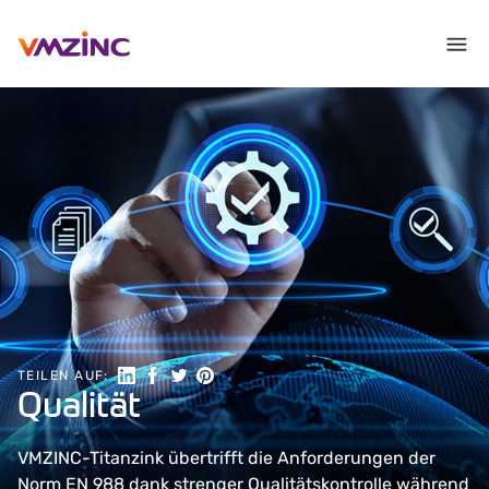
Auf LinkedIn teilen
Auf Facebook teilen
Auf Twitter teilen
Auf Pinterest teilen
TEILEN AUF:
Qualität
VMZINC-Titanzink übertrifft die Anforderungen der
Norm EN 988 dank strenger Qualitätskontrolle während