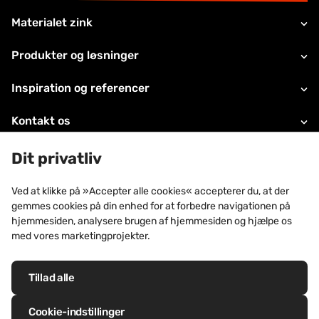
Materialet zink
Produkter og løsninger
Inspiration og referencer
Kontakt os
Juridiske oplysninger
Dit privatliv
Teknisk support
Ved at klikke på »Accepter alle cookies« accepterer du, at der
gemmes cookies på din enhed for at forbedre navigationen på
Om VMZINC
hjemmesiden, analysere brugen af hjemmesiden og hjælpe os
med vores marketingprojekter.
Tillad alle
Visuelle varemærker: VM Building Solutions®, VMZINC®, QUARTZ-ZINC®,
ANTHRA-ZINC®, PIGMENTO®, AZENGAR®, ADEKA®, PRO-ZINC®,
Cookie-indstillinger
MOZAIK®