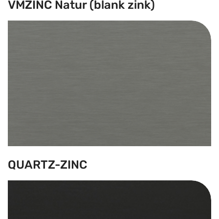
VMZINC Natur (blank zink)
QUARTZ-ZINC
QUARTZ-ZINC
ANTHRA-ZINC