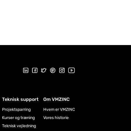
Følg os på Linkedin
Følg os på Facebook
Follow us on Twitter
Follow us on Pinterest
Følg os på Instragram
Visit our Youtube channel
Teknisk support
Om VMZINC
Projektsparring
Hvem er VMZINC
Kurser og træning
Vores historie
Teknisk vejledning