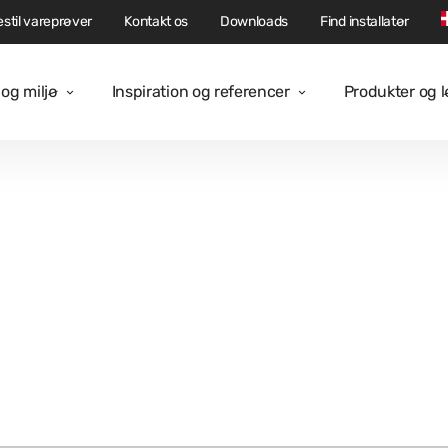
stil vareprøver
Kontakt os
Downloads
Find installatør
og miljø
Inspiration og referencer
Produkter og 