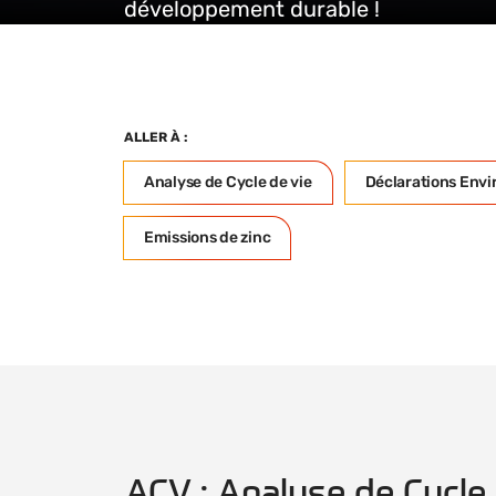
développement durable !
ALLER À :
Analyse de Cycle de vie
Déclarations Env
Emissions de zinc
ACV : Analyse de Cycle 