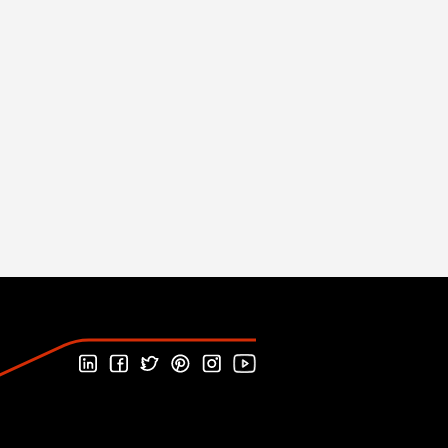
Folgen Sie uns auf LinkedIn
Folgen Sie uns auf Facebook
Folgen Sie uns auf Twitter
Folgen Sie uns auf Pinterest
Folgen Sie uns auf Instagram
Besuchen Sie unseren Youtu