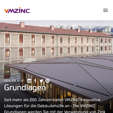
Auf LinkedIn teilen
Auf Facebook teilen
Auf Twitter teilen
Auf Pinterest teilen
TEILEN AUF:
Grundlagen
Seit mehr als 200 Jahren bietet VMZINC innovative
Lösungen für die Gebäudehülle an · Die VMZINC
Grundlagen werden Sie mit der Verwendung von Zink