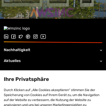
Folgen Sie uns auf LinkedIn
Folgen Sie uns auf Facebook
Folgen Sie uns auf Twitter
Folgen Sie uns auf Pinterest
Folgen Sie uns auf Instagram
Besuchen Sie unseren Youtube Kana
Nachhaltigkeit
Aktuelles
Service
Ihre Privatsphäre
Gebäudehülle
Durch Klicken auf „Alle Cookies akzeptieren“ stimmen Sie der
VMZINC
Speicherung von Cookies auf Ihrem Gerät zu, um die Navigation
auf der Website zu verbessern, die Nutzung der Website zu
Kontakt
analysieren und uns bei unseren Marketingprojekten zu