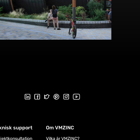
Utforska detta projekt
Följ oss på LinkedIn
Följ oss på Facebook
Följ oss på Twitter
Follow us on Pinterest
Följ oss på Instagram
Besök vår Youtube-kanal
knisk support
Om VMZINC
jektkonsultation
Vilka är VMZINC?