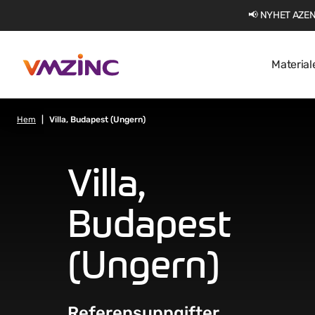
📢 NYHET AZEN
Material
Hem
Villa, Budapest (Ungern)
Villa,
Budapest
(Ungern)
Referensuppgifter