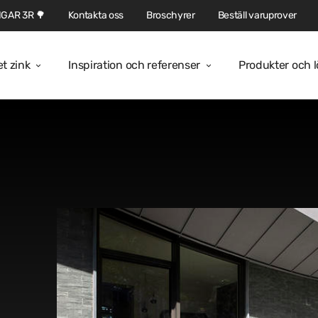
GAR 3R 🌳
Kontakta oss
Broschyrer
Beställ varuprover
et zink
Inspiration och referenser
Produkter och 