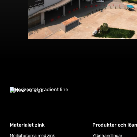
Utforska detta projekt
Materialet zink
Produkter och lös
Möjligheterna med zink
Ytbehandlingar