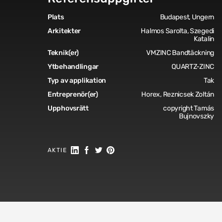
Plats
Budapest, Ungern
Arkitekter
Halmos Sarolta, Szegedi
Katalin
Teknik(er)
VMZINC Bandtäckning
Ytbehandlingar
QUARTZ-ZINC
Typ av applikation
Tak
Entreprenör(er)
Horex, Reznicsek Zoltán
Upphovsrätt
copyright Tamás
Bujnovszky
Dela på Linkedin
Dela på Facebook
Dela på Twitter
Dela på Pinterest
AKTIE