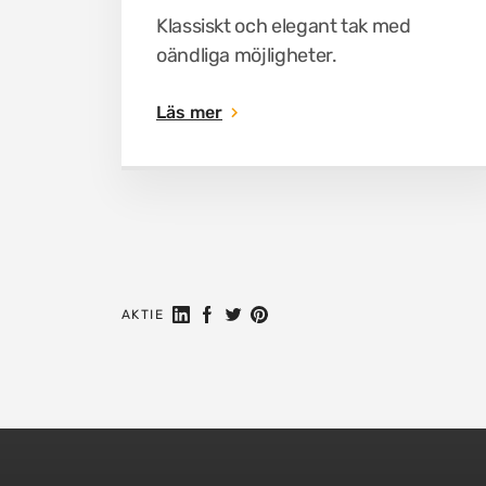
Klassiskt och elegant tak med
oändliga möjligheter.
Läs mer
Dela på Linkedin
Dela på Facebook
Dela på Twitter
Dela på Pinterest
AKTIE