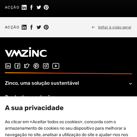
Partilhar no Linkedin
Partilhar no Facebook
Partilhar no Twitter
Share on Pinterest
ACÇÃO
Partilhar no Linkedin
Partilhar no Facebook
Partilhar no Twitter
Share on Pinterest
ACÇÃO
Voltar à visão geral
Siga-nos no LinkedIn
Siga-nos no Facebook
Siga-nos no Twitter
Follow us on Pinterest
Siga-nos na Instagram
Visite o nosso canal no Youtube
Zinco, uma solução sustentável
Productos e soluções
A sua privacidade
Apoio e serviços
Ao clicar em «Aceitar todos os cookies», concorda com o
Sobre VMZINC
armazenamento de cookies no seu dispositivo para melhorar a
navegação no site, analisar a utilização do site e ajudar-nos nos