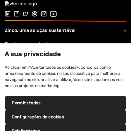
Siga-nos no LinkedIn
Siga-nos no Facebook
Siga-nos no Twitter
Follow us on Pinterest
Siga-nos na Instagram
Visite o nosso canal no Youtube
Zinco, uma solução sustentável
Productos e soluções
A sua privacidade
Apoio e serviços
Ao clicar em «Aceitar todos os cookies», concorda com o
Sobre VMZINC
armazenamento de cookies no seu dispositivo para melhorar a
navegação no site, analisar a utilização do site e ajudar-nos nos
Informações legais
nossos projetos de marketing.
Permitir todos
Marcas registadas: VM Building Solutions®, VMZINC®, QUARTZ-ZINC®,
Configurações de cookies
ANTHRA-ZINC®, PIGMENTO®, AZENGAR®, ADEKA®, PRO-ZINC®, MOZAIK
Rejeitar todos