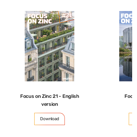
Focus on Zinc 21 - English
Focus
version
Download
D