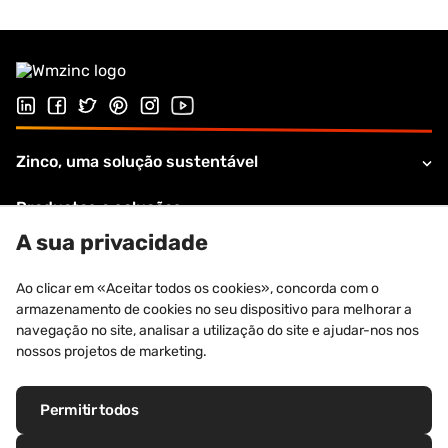
Siga-nos no LinkedIn
Siga-nos no Facebook
Siga-nos no Twitter
Follow us on Pinterest
Siga-nos na Instagram
Visite o nosso canal no Youtube
Zinco, uma solução sustentável
Productos e soluções
A sua privacidade
Apoio e serviços
Ao clicar em «Aceitar todos os cookies», concorda com o
Sobre VMZINC
armazenamento de cookies no seu dispositivo para melhorar a
navegação no site, analisar a utilização do site e ajudar-nos nos
Informações legais
nossos projetos de marketing.
Permitir todos
Marcas registadas: VM Building Solutions®, VMZINC®, QUARTZ-ZINC®,