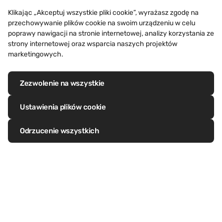
Klikając „Akceptuj wszystkie pliki cookie”, wyrażasz zgodę na
przechowywanie plików cookie na swoim urządzeniu w celu
poprawy nawigacji na stronie internetowej, analizy korzystania ze
strony internetowej oraz wsparcia naszych projektów
BIURA, BUDYNKI KOMERCYJNE, CENTRA
marketingowych.
HANDLOWE, HOTELE
Esplanade One Mall,
Bhubaneswar (Indie)
Zezwolenie na wszystkie
Ustawienia plików cookie
Poznaj ten projekt
Odrzucenie wszystkich