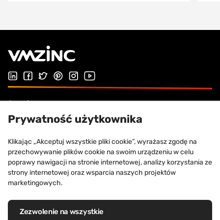
Follow us on LinkedIn
Obserwuj nas na Facebook
Follow us on Twitter
Follow us on Pinterest
Follow us on Instagram
Odwiedź nasz kanał Youtube
Serwis
Prywatność użytkownika
Rozwiązania dla budownictwa
Klikając „Akceptuj wszystkie pliki cookie”, wyrażasz zgodę na
VMZINC
przechowywanie plików cookie na swoim urządzeniu w celu
poprawy nawigacji na stronie internetowej, analizy korzystania ze
Kontakt
strony internetowej oraz wsparcia naszych projektów
marketingowych.
Zezwolenie na wszystkie
Zarejestrowane znaki towarowe: VM Building Solutions®, VMZINC®,