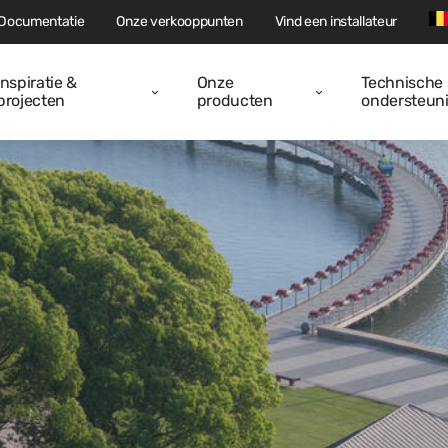
Documentatie
Onze verkooppunten
Vind een installateur
Inspiratie &
Onze
Technische
projecten
producten
ondersteun