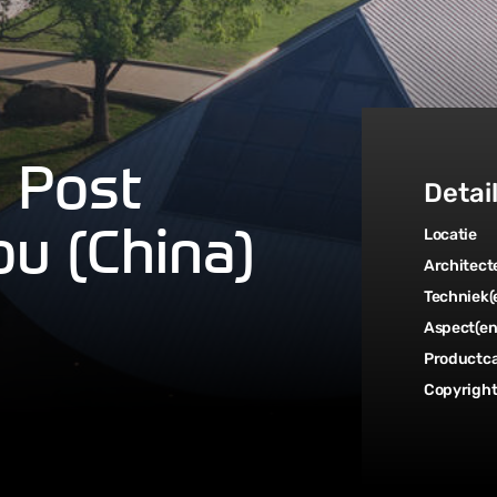
1 Post
Detai
ou (China)
Locatie
Architect
Techniek(
Aspect(en
Productca
Copyrigh