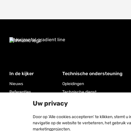
In de kijker
Technische ondersteuning
Nieuws
Opleidingen
Referenties
Technische dienst
Documentatie
Uw privacy
Door op ‘Alle cookies accepteren’ te klikken, stemt 
navigatie op de website te verbeteren, het gebruik v
marketingprojecten.