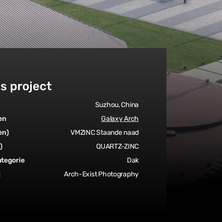
ls project
Suzhou, China
en
Galaxy Arch
en)
VMZINC Staande naad
)
QUARTZ-ZINC
tegorie
Dak
t
Arch-Exist Photography