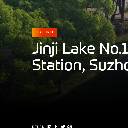
FEATURED
Jinji Lake No.
Station, Suzh
Deel op LinkedIn
Deel op Facebook
Delen op Twitter
Delen op Pinterest
DELEN