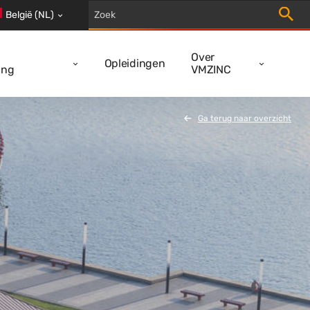
Trigger
België (NL)
Over
Opleidingen
ing
VMZINC
Ga terug naar overzicht