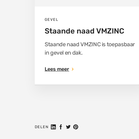
GEVEL
Staande naad VMZINC
Staande naad VMZINC is toepasbaar
in gevel en dak.
Lees meer
Deel op LinkedIn
Deel op Facebook
Delen op Twitter
Delen op Pinterest
DELEN