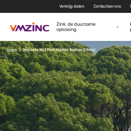
Verkrijg stalen
Contacteer ons
Zink, de duurzame
oplossing
Home
Jinji Lake No.1 Post Station, Suzhou (China)