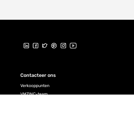
Volg ons op LinkedIn
Volg ons op Facebook
Volg ons op Twitter
Volg ons op Pinterest
Volg ons op Instagram
Bezoek ons YouTube-kanaal
Contacteer ons
Verkooppunten
VMZINC-team
VMZINC at WORK installateurs