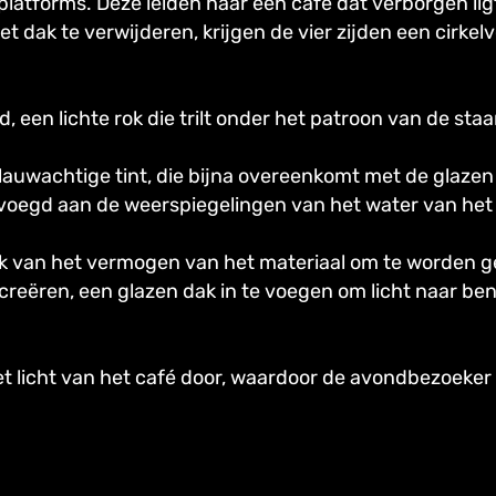
 platforms. Deze leiden naar een café dat verborgen l
 dak te verwijderen, krijgen de vier zijden een cirkel
, een lichte rok die trilt onder het patroon van de staa
blauwachtige tint, die bijna overeenkomt met de glaze
evoegd aan de weerspiegelingen van het water van he
k van het vermogen van het materiaal om te worden ge
creëren, een glazen dak in te voegen om licht naar be
 het licht van het café door, waardoor de avondbezoek