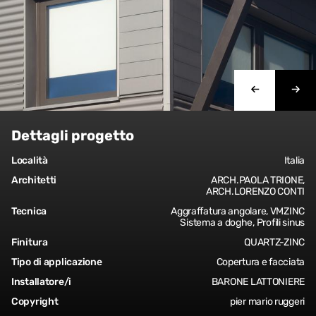
Dettagli progetto
Località
Italia
Architetti
ARCH.PAOLA TRIONE,
ARCH.LORENZO CONTI
Tecnica
Aggraffatura angolare, VMZINC
Sistema a doghe, Profili sinus
Finitura
QUARTZ-ZINC
Tipo di applicazione
Copertura e facciata
Installatore/i
BARONE LATTONIERE
Copyright
pier mario ruggeri