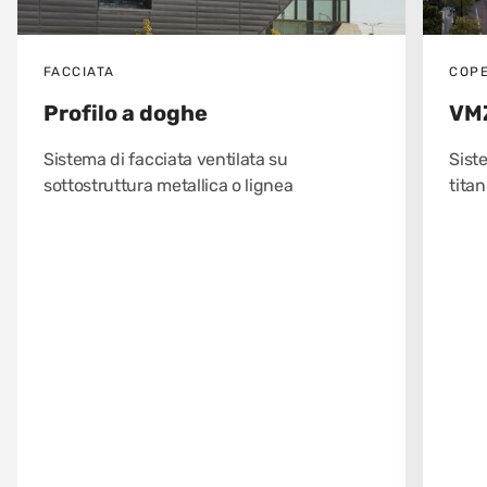
FACCIATA
COP
Profilo a doghe
VMZ
Sistema di facciata ventilata su
Sist
sottostruttura metallica o lignea
titan