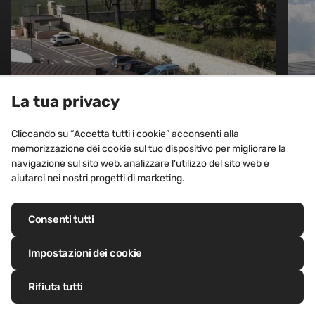
La tua privacy
Cliccando su “Accetta tutti i cookie” acconsenti alla
memorizzazione dei cookie sul tuo dispositivo per migliorare la
navigazione sul sito web, analizzare l'utilizzo del sito web e
UFFICI ED EDIFICI COMMERCIALI, CENTRI
aiutarci nei nostri progetti di marketing.
COMMERCIALI, HOTEL
Parcheggio, Verona (Italia)
Consenti tutti
Visualizza il progetto
Impostazioni dei cookie
Rifiuta tutti