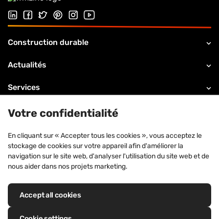
Suivez-nous sur LinkedIn
Suivez-nous sur Facebook
Follow us on Twitter
Suivez-nous sur Pinterest
Suivez-nous sur Instagram
Visiter notre chaîne Youtube
Construction durable
Actualités
Services
Enveloppe du bâtiment
Votre confidentialité
VMZINC
En cliquant sur « Accepter tous les cookies », vous acceptez le
stockage de cookies sur votre appareil afin d'améliorer la
Contacts
navigation sur le site web, d'analyser l'utilisation du site web et de
nous aider dans nos projets marketing.
Accept all cookies
Marques déposées : VM Building Solutions®, VMZINC®, QUARTZ-ZINC®,
ANTHRA-ZINC®, PIGMENTO®, AZENGAR®, ADEKA®, PRO-ZINC®,
Cookie settings
MOZAIK®