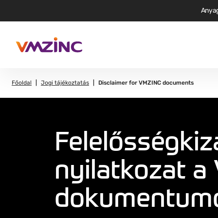
Anya
Főoldal
Jogi tájékoztatás
Disclaimer for VMZINC documents
Felelősségkiz
nyilatkozat 
dokumentum