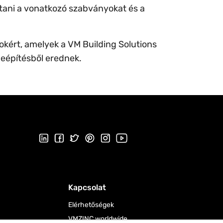
rtani a vonatkozó szabványokat és a
okért, amelyek a VM Building Solutions
beépítésből erednek.
Kövessen minket a LinkedIn-en
Kövessen minket Facebookon
Kövessen minket a Twitteren
Kövessen minket a Pinterest oldalon
Follow us on Instagram
Látogasson el Youtube csat
Kapcsolat
Elérhetőségek
VMZINC worldwide