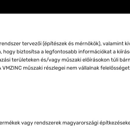
dszer tervezői (építészek és mérnökök), valamint kivit
a, hogy biztosítsa a legfontosabb információkat a kiír
i területeken és/vagy műszaki előírásokon túli bárm
A VMZINC műszaki részlegei nem vállalnak felelőssége
termékek vagy rendszerek magyarországi építkezéseken