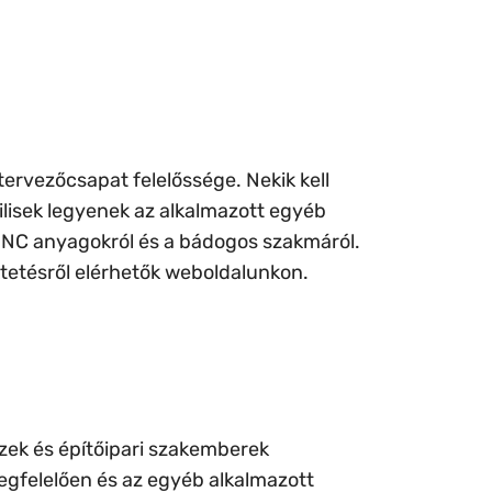
tervezőcsapat felelőssége. Nekik kell
ilisek legyenek az alkalmazott egyéb
INC anyagokról és a bádogos szakmáról.
ktetésről elérhetők weboldalunkon.
szek és építőipari szakemberek
egfelelően és az egyéb alkalmazott