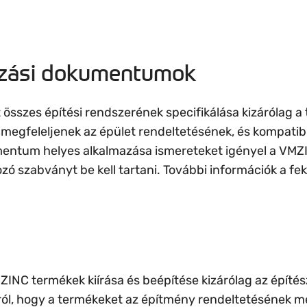
ozási dokumentumok
 összes építési rendszerének specifikálása kizárólag a 
 megfeleljenek az épület rendeltetésének, és kompatib
mentum helyes alkalmazása ismereteket igényel a VMZ
ó szabványt be kell tartani. További információk a fe
MZINC termékek kiírása és beépítése kizárólag az építé
rról, hogy a termékeket az építmény rendeltetésének m