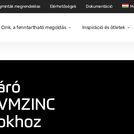
gminták megrendelése
Elérhetőségek
Dokumentáció
M
Cink, a fenntartható megoldás
Inspiráció és ötletek
áró
a VMZINC
okhoz