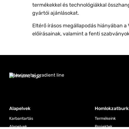
termékekkel és technológiákkal összhangb
gyártói ajánlásokat.
Eltérő írásos megállapodás hiányában a V
előírásainak, valamint a fenti szabványo
Alapelvek
Homlokzatburk
Karbantartás
Termékeink
Alapelvek
Projektek