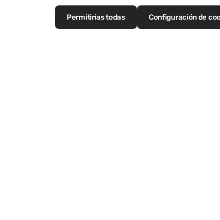
Permitirias todas
Configuración de co
Principios Bá
Más información