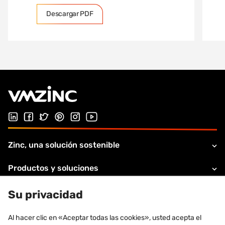
Descargar PDF
Síguenos en LinkedIn
Síguenos en Facebook
Síganos en Twitter
Síguenos en Pinterest
Síguenos en Instagram
Visita nuestro canal de Youtube
Zinc, una solución sostenible
Productos y soluciones
Soportes y servicios
Su privacidad
Acerca de VMZINC
Al hacer clic en «Aceptar todas las cookies», usted acepta el