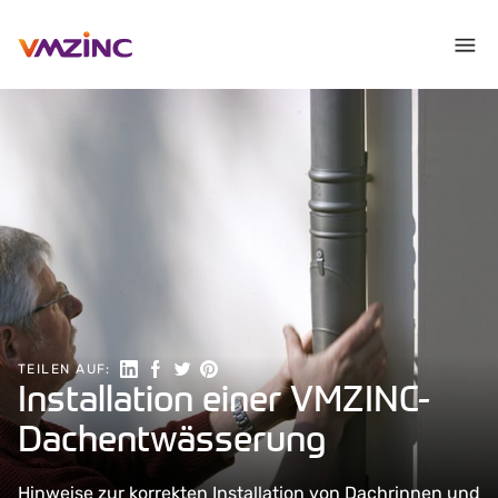
Auf LinkedIn teilen
Auf Facebook teilen
Auf Twitter teilen
Auf Pinterest teilen
TEILEN AUF:
Installation einer VMZINC-
Dachentwässerung
Hinweise zur korrekten Installation von Dachrinnen und