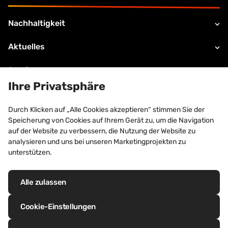
Nachhaltigkeit
Aktuelles
Service
Ihre Privatsphäre
Gebäudehülle
Durch Klicken auf „Alle Cookies akzeptieren“ stimmen Sie der
VMZINC
Speicherung von Cookies auf Ihrem Gerät zu, um die Navigation
auf der Website zu verbessern, die Nutzung der Website zu
Kontakt
analysieren und uns bei unseren Marketingprojekten zu
unterstützen.
Alle zulassen
Eingetragene Marken: VM Building Solutions®, VMZINC®, QUARTZ-ZINC®,
ANTHRA-ZINC®, PIGMENTO®, AZENGAR®, ADEKA®, PRO-ZINC®,
Cookie-Einstellungen
MOZAIK®