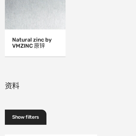
Natural zinc by
VMZINC 原锌
资料
Show filters