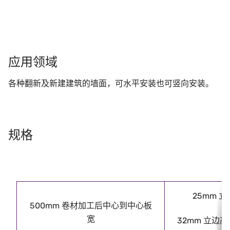
应用领域
各种翻新及新建建筑的墙面，可水平安装也可竖向安装。
规格
25mm 
500mm 卷材加工后中心到中心板
4
宽
32mm 立边高