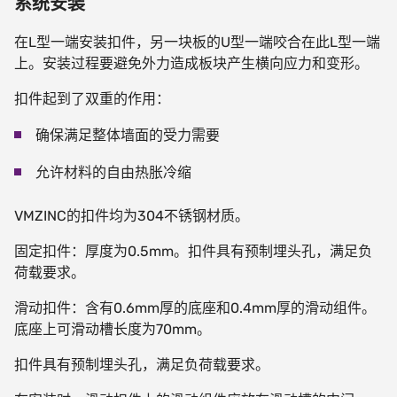
系统安装
在
L
型一端安装扣件，另一块板的
U
型一端咬合在此
L
型一端
上。安装过程要避免外力造成板块产生横向应力和变形。
扣件起到了双重的作用：
确保满足整体墙面的受力需要
允许材料的自由热胀冷缩
VMZINC
的扣件均为
304
不锈钢材质。
固定扣件：厚度为
0.5mm
。扣件具有预制埋头孔，满足负
荷载要求。
滑动扣件：含有
0.6mm
厚的底座和
0.4mm
厚的滑动组件。
底座上可滑动槽长度为
70mm
。
扣件具有预制埋头孔，满足负荷载要求。