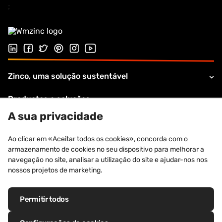
;
Siga-nos no LinkedIn
Siga-nos no Facebook
Siga-nos no Twitter
Follow us on Pinterest
Siga-nos na Instagram
Visite o nosso canal no Youtube
Zinco, uma solução sustentável
Productos e soluções
A sua privacidade
Apoio e serviços
Ao clicar em «Aceitar todos os cookies», concorda com o
Sobre VMZINC
armazenamento de cookies no seu dispositivo para melhorar a
navegação no site, analisar a utilização do site e ajudar-nos nos
Informações legais
nossos projetos de marketing.
Permitir todos
Marcas registadas: VM Building Solutions®, VMZINC®, QUARTZ-ZINC®,